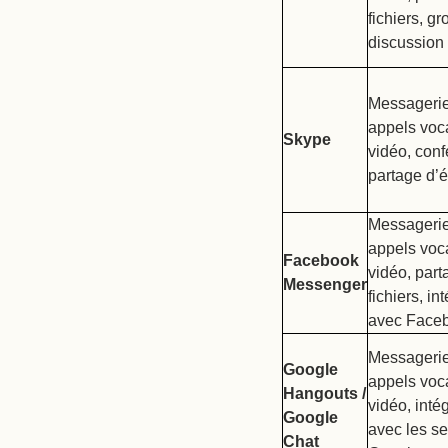
fichiers, g
discussion
Messagerie
appels voc
Skype
vidéo, conf
partage d’
Messagerie
appels voc
Facebook
vidéo, part
Messenger
fichiers, in
avec Face
Messagerie
Google
appels voc
Hangouts /
vidéo, inté
Google
avec les se
Chat