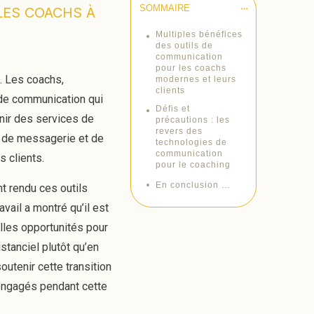
SOMMAIRE
LES COACHS À
Multiples bénéfices
des outils de
communication
pour les coachs
. Les coachs,
modernes et leurs
clients
s de communication qui
Défis et
rnir des services de
précautions : les
revers des
ns de messagerie et de
technologies de
communication
 clients.
pour le coaching
En conclusion …
t rendu ces outils
vail a montré qu’il est
elles opportunités pour
tanciel plutôt qu’en
outenir cette transition
t engagés pendant cette