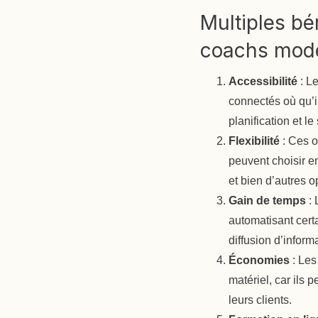
Multiples bé
coachs moder
Accessibilité
: Le
connectés où qu’il
planification et le
Flexibilité
: Ces o
peuvent choisir e
et bien d’autres 
Gain de temps
: 
automatisant certa
diffusion d’inform
Économies
: Les
matériel, car ils
leurs clients.