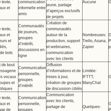
 texte,
communication
Aucune
G
jeune, partage
aux et
informelle entre
d’aperçus exclusifs
amis
de projets
Création de
Communautés
 texte,
communautés
de joueurs,
aux et
autour de la
Nombreuses:
G
groupes
eurs et
production, support
Trello, Asana,
P
d’intérêt,
iés,
et webinaires,
Zapier
p
discussions en
 de bots
communication
ligne
avec les clients
t de bout
Diffusion
Communication
essagerie
d’informations et de
Limitée:
personnelle,
ls vocaux
mises à jour,
IFTTT,
G
groupes
roupes et
création de groupes
ManyChat
d’intérêt
bliques
de discussion ciblés
Communication
 texte,
Communication
avec les clients,
aux et
personnelle,
G
partage de
Quelques-
age de
groupes
P