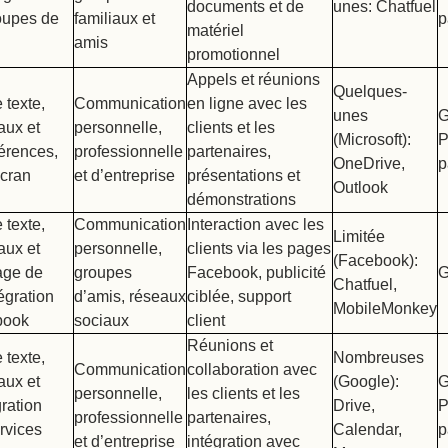
documents et de
unes: Chatfuel
roupes de
familiaux et
p
matériel
amis
promotionnel
Appels et réunions
Quelques-
 texte,
Communication
en ligne avec les
unes
G
aux et
personnelle,
clients et les
(Microsoft):
P
érences,
professionnelle
partenaires,
OneDrive,
p
écran
et d’entreprise
présentations et
Outlook
démonstrations
 texte,
Communication
Interaction avec les
Limitée
aux et
personnelle,
clients via les pages
(Facebook):
age de
groupes
Facebook, publicité
G
Chatfuel,
tégration
d’amis, réseaux
ciblée, support
MobileMonkey
book
sociaux
client
Réunions et
 texte,
Nombreuses
Communication
collaboration avec
aux et
(Google):
G
personnelle,
les clients et les
gration
Drive,
P
professionnelle
partenaires,
rvices
Calendar,
p
et d’entreprise
intégration avec