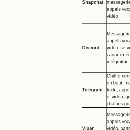
Snapchat
messagerie
appels voc
vidéo
Messagerie
appels voc
Discord
vidéo, serv
canaux déd
intégration
Chiffremen
en bout, m
Telegram
texte, appe
et vidéo, g
chaînes pu
Messagerie
appels voc
Viber
vidéo, part