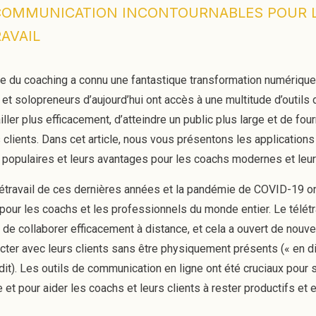
 COMMUNICATION INCONTOURNABLES POUR 
RAVAIL
e du coaching a connu une fantastique transformation numérique
 et solopreneurs d’aujourd’hui ont accès à une multitude d’outil
iller plus efficacement, d’atteindre un public plus large et de fou
rs clients. Dans cet article, nous vous présentons les applicatio
populaires et leurs avantages pour les coachs modernes et leurs
létravail de ces dernières années et la pandémie de COVID-19 on
pour les coachs et les professionnels du monde entier. Le télétra
t de collaborer efficacement à distance, et cela a ouvert de nouv
ter avec leurs clients sans être physiquement présents (« en dis
t). Les outils de communication en ligne ont été cruciaux pour s
ce et pour aider les coachs et leurs clients à rester productifs e