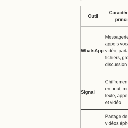
Caractér
Outil
princ
Messagerie
appels voc
WhatsApp
vidéo, part
fichiers, g
discussion
Chiffremen
en bout, m
Signal
texte, appe
et vidéo
Partage de
vidéos éph