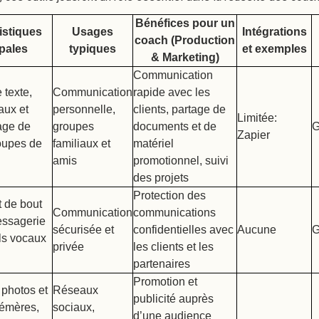
Bénéfices pour un
istiques
Usages
Intégrations
coach (Production
ipales
typiques
et exemples
& Marketing)
Communication
 texte,
Communication
rapide avec les
aux et
personnelle,
clients, partage de
Limitée:
age de
groupes
documents et de
G
Zapier
roupes de
familiaux et
matériel
amis
promotionnel, suivi
des projets
Protection des
t de bout
Communication
communications
essagerie
sécurisée et
confidentielles avec
Aucune
G
ls vocaux
privée
les clients et les
partenaires
Promotion et
 photos et
Réseaux
publicité auprès
émères,
sociaux,
d’une audience