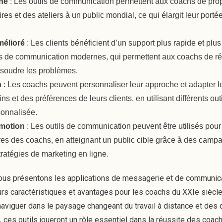
gne
: Les outils de communication permettent aux coachs de pro
res et des ateliers à un public mondial, ce qui élargit leur portée
mélioré
: Les clients bénéficient d’un support plus rapide et plus
utils de communication modernes, qui permettent aux coachs de 
ésoudre les problèmes.
n
: Les coachs peuvent personnaliser leur approche et adapter 
ns et des préférences de leurs clients, en utilisant différents out
sonnalisée.
omotion
: Les outils de communication peuvent être utilisés pou
fres des coachs, en atteignant un public cible grâce à des campa
tratégies de marketing en ligne.
vous présentons les applications de messagerie et de communica
urs caractéristiques et avantages pour les coachs du XXIe siècle 
aviguer dans le paysage changeant du travail à distance et des d
es outils joueront un rôle essentiel dans la réussite des coachs