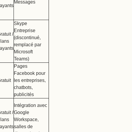
Messages
ayants
Skype
Entreprise
ratuit /
(discontinué,
lans
remplacé par
ayants
Microsoft
Teams)
Pages
Facebook pour
ratuit
les entreprises,
chatbots,
publicités
Intégration avec
ratuit /
Google
lans
Workspace,
ayants
salles de