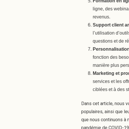
Formation en li
ligne, des webinai
revenus.
Support client a
l’utilisation d’o
questions et de r
Personnalisatio
fonction des besoi
manière plus per
Marketing et pr
services et les of
ciblées et à des s
Dans cet article, nous 
populaires, ainsi que le
que nous continuons à n
pandémie de COVID-19, c