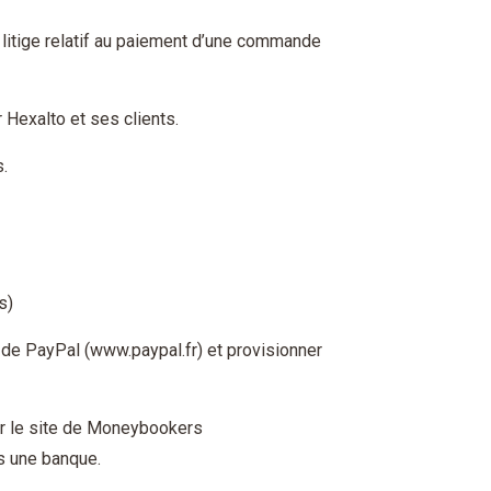
n litige relatif au paiement d’une commande
Hexalto et ses clients.
.
s)
e de PayPal (www.paypal.fr) et provisionner
sur le site de Moneybookers
s une banque.