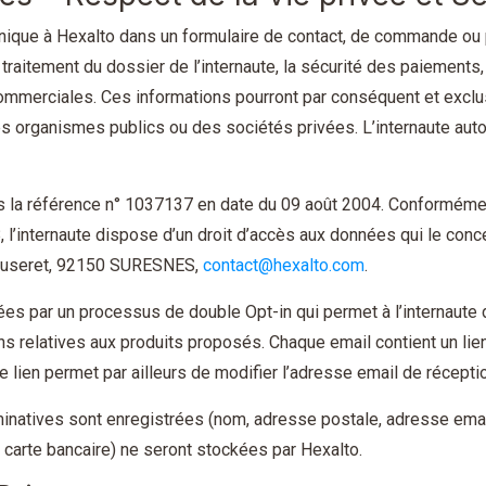
ique à Hexalto dans un formulaire de contact, de commande ou pa
traitement du dossier de l’internaute, la sécurité des paiements, 
mmerciales. Ces informations pourront par conséquent et exclus
es organismes publics ou des sociétés privées. L’internaute auto
s la référence n° 1037137 en date du 09 août 2004. Conformément 
8, l’internaute dispose d’un droit d’accès aux données qui le con
Cluseret, 92150 SURESNES,
contact@hexalto.com
.
s par un processus de double Opt-in qui permet à l’internaute d’
ns relatives aux produits proposés. Chaque email contient un lien 
e lien permet par ailleurs de modifier l’adresse email de récepti
inatives sont enregistrées (nom, adresse postale, adresse emai
carte bancaire) ne seront stockées par Hexalto.