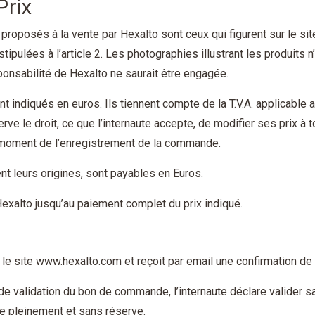
Prix
roposés à la vente par Hexalto sont ceux qui figurent sur le site
stipulées à l’article 2. Les photographies illustrant les produits 
sponsabilité de Hexalto ne saurait être engagée.
nt indiqués en euros. Ils tiennent compte de la T.V.A. applicabl
erve le droit, ce que l’internaute accepte, de modifier ses prix à
u moment de l’enregistrement de la commande.
t leurs origines, sont payables en Euros.
Hexalto jusqu’au paiement complet du prix indiqué.
 le site www.hexalto.com et reçoit par email une confirmation 
 de validation du bon de commande, l’internaute déclare valider s
e pleinement et sans réserve.