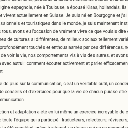
igine espagnole, née à Toulouse, a épousé Klaas, hollandais, ils
t vivent actuellement en Suisse. Je suis né en Bourgogne et j’ai
sionnels et touristiques dans le monde, je suis maintenant inst
s tous, avons eu l’occasion de vraiment vivre ce que voulais dir
es de cultures si différentes, de milieux sociaux tellement vari
profondément touchés et enthousiasmés par ces différences, n
 de voir la vie, nos comportements vis à vis des autres, et av
on avec autrui : comment écouter activement et parler efficacemen
t.
vre de plus sur la communication, c’est un véritable outil, un con
de conseils et d’exercices pour que la vie de chacun puisse être 
ommunication.
uction et adaptation a été en lui même un exercice incroyable de
 toute l’équipe qui a participé : traducteurs, relecteurs, réviseurs
el a été constitué, grâce à internet, un réseau qui en ce moment