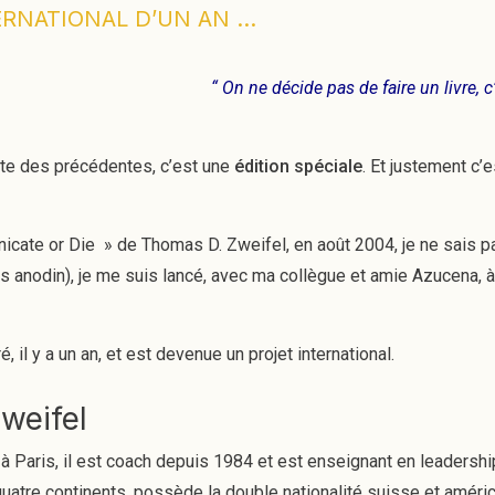
ERNATIONAL D’UN AN …
“ On ne décide pas de faire un livre, 
ente des précédentes, c’est une
édition spéciale
. Et justement c’e
icate or Die » de Thomas D. Zweifel, en août 2004, je ne sais pa
 pas anodin), je me suis lancé, avec ma collègue et amie Azucena, à 
 il y a un an, et est devenue un projet international.
weifel
é à Paris, il est coach depuis 1984 et est enseignant en leaders
quatre continents, possède la double nationalité suisse et améri