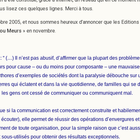
 lisez ces quelques lignes. Merci à tous.
obre 2005, et nous sommes heureux d’annoncer que les Editions 
ou Meurs
» en novembre.
: “ (…) Il n’est pas abusif, d’affirmer que la plupart des problèm
ours pour cause – ou du moins pour composante – une mauvais
hores d’exemples de sociétés dont la paralysie débouche sur une
rres qui éclatent et dans la vie quotidienne, de familles qui se d
ue les gens ont cessé de communiquer ou communiquent mal.
ue si la communication est correctement construite et habilement 
t écouter), elle permet de réussir des opérations d’envergures
ement de toute organisation, pour la simple raison que c’est au
 sous-utilisés pour obtenir des résultats exceptionnels.