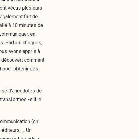
 ont vécus plusieurs
 également fait de
allé à 10 minutes de
e communiquer, en
és. Parfois choqués,
ous avons appris à
ons découvert comment
t pour obtenir des
densé d’anecdotes de
transformée -s’il le
 communication (en
, éditeurs, … Un
 même est étendu à