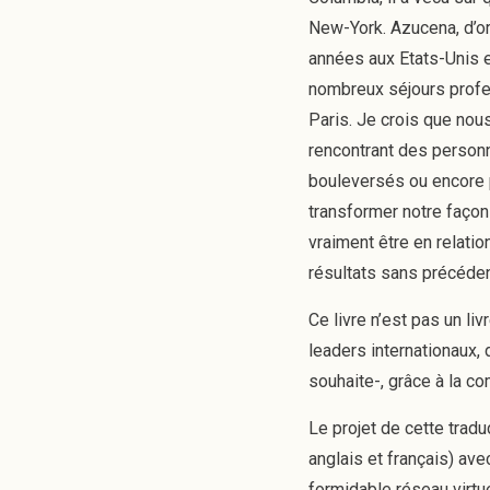
New-York. Azucena, d’or
années aux Etats-Unis e
nombreux séjours profes
Paris. Je crois que nou
rencontrant des personn
bouleversés ou encore 
transformer notre façon
vraiment être en relati
résultats sans précéden
Ce livre n’est pas un li
leaders internationaux, 
souhaite-, grâce à la c
Le projet de cette trad
anglais et français) avec
formidable réseau virtu