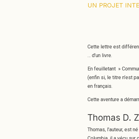
UN PROJET INT
Cette lettre est différ
… d’un livre.
En feuilletant » Commun
(enfin si, le titre n’est
en français.
Cette aventure a démarré,
Thomas D. Z
Thomas, l’auteur, est n
Columbia, il a vécu sur 