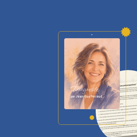
Diagnostic
par Jean-Guy Perraud