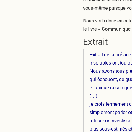
vous-même puisque vous
Nous voilà donc en oct
le livre «
Communique 
Extrait
Extrait de la préface
insolubles ont touj
Nous avons tous plét
qui échouent, de gue
et unique raison q
(…)
je crois fermement q
simplement parler e
retour sur investiss
plus sous-estimés et