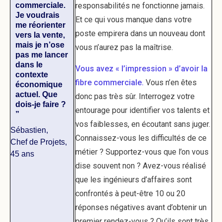
commerciale.
responsabilités ne fonctionne jamais.
Je voudrais
Et ce qui vous manque dans votre
me réorienter
poste empirera dans un nouveau dont
vers la vente,
mais je n’ose
vous n’aurez pas la maîtrise.
pas me lancer
dans le
Vous avez « l’impression » d’avoir la
contexte
fibre commerciale.
Vous n’en êtes
économique
actuel. Que
donc pas très sûr. Interrogez votre
dois-je faire ?
entourage pour identifier vos talents et
”
vos faiblesses, en écoutant sans juger.
Sébastien,
Connaissez-vous les difficultés de ce
Chef de Projets,
métier ? Supportez-vous que l’on vous
45 ans
dise souvent non ? Avez-vous réalisé
que les ingénieurs d’affaires sont
confrontés à peut-être 10 ou 20
réponses négatives avant d’obtenir un
premier rendez-vous ? Qu’ils sont très