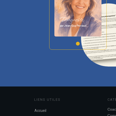
Diagnostic
par Jean-Guy Perraud
LIENS UTILES
CAT
Coac
Accueil
Comm