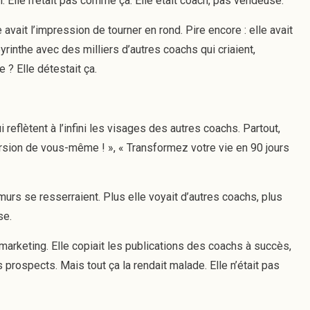
l. Elle n’était pas comme ça. Elle était coach, pas vendeuse.
avait l’impression de tourner en rond. Pire encore : elle avait
inthe avec des milliers d’autres coachs qui criaient,
le ? Elle détestait ça.
 reflètent à l’infini les visages des autres coachs. Partout,
ersion de vous-même ! », « Transformez votre vie en 90 jours
 murs se resserraient. Plus elle voyait d’autres coachs, plus
se.
marketing. Elle copiait les publications des coachs à succès,
 prospects. Mais tout ça la rendait malade. Elle n’était pas