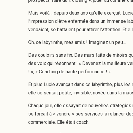
prospects, faire du « closing », jouer au commercia
Mais voilà… depuis deux ans qu’elle exerçait, Lucie 
l’impression d’être enfermée dans un immense labyr
vendaient, se battaient pour attirer l’attention. Et el
Oh, ce labyrinthe, mes amis ! Imaginez un peu…
Des couloirs sans fin. Des murs faits de miroirs qui
des voix qui résonnent : « Devenez la meilleure v
! », « Coaching de haute performance ! ».
Et plus Lucie avançait dans ce labyrinthe, plus les
elle se sentait petite, invisible, noyée dans la mas
Chaque jour, elle essayait de nouvelles stratégies 
se forçait à « vendre » ses services, à relancer des
commerciale. Elle était coach.