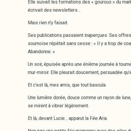
Elle suivait les formations des « gourous » du marke
écrivait des newsletters…
Mais rien n’y faisait.
Ses publications passaient inaperçues. Ses offres 
sournoise répétait sans cesse : « Il y a trop de coa
Abandonne. »
Un soir, épuisée après une énième journée à tourner
mur-miroir. Elle pleurait doucement, persuadée qu’el
Et c’est là, mes amis, que tout bascula.
Une lumière dorée, douce comme un rayon de lune, 
se mirent à vibrer légèrement.
Et là, devant Lucie… apparut la Fée Aria.
Non pas une petite fée mignonne avec des ailes de 