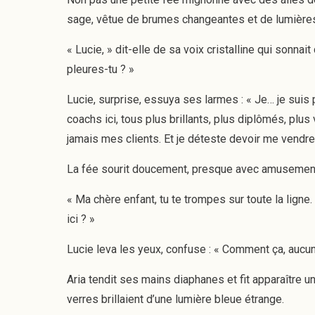
sage, vêtue de brumes changeantes et de lumières
« Lucie, » dit-elle de sa voix cristalline qui sonna
pleures-tu ? »
Lucie, surprise, essuya ses larmes : « Je… je suis 
coachs ici, tous plus brillants, plus diplômés, plus
jamais mes clients. Et je déteste devoir me vendr
La fée sourit doucement, presque avec amusemen
« Ma chère enfant, tu te trompes sur toute la ligne. C
ici ? »
Lucie leva les yeux, confuse : « Comment ça, aucun 
Aria tendit ses mains diaphanes et fit apparaître u
verres brillaient d’une lumière bleue étrange.