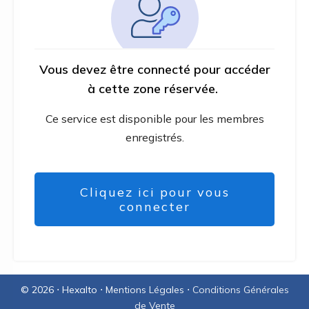
Vous devez être connecté pour accéder
à cette zone réservée.
Ce service est disponible pour les membres
enregistrés.
Cliquez ici pour vous
connecter
©
2026
⋅
Hexalto
⋅
Mentions Légales
⋅
Conditions Générales
de Vente